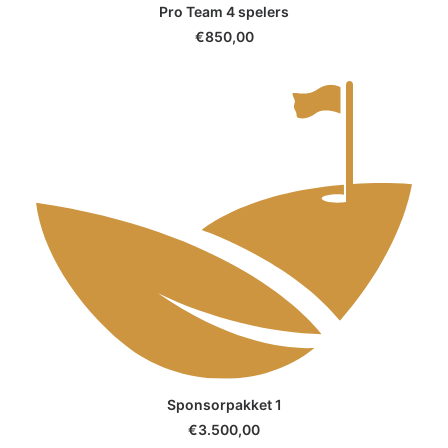
SELECT OPTIONS
Pro Team 4 spelers
€
850,00
SELECT OPTIONS
Sponsorpakket 1
€
3.500,00