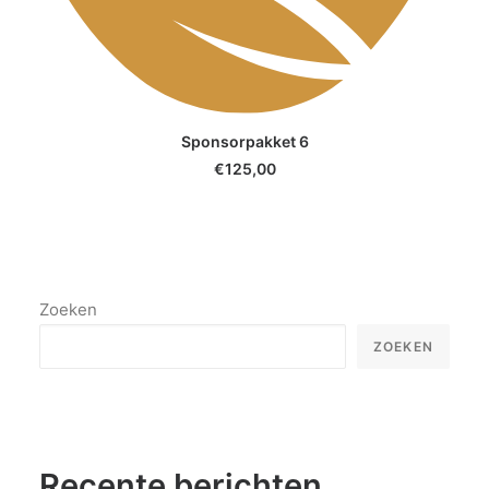
SELECT OPTIONS
Sponsorpakket 6
€
125,00
Zoeken
ZOEKEN
Recente berichten