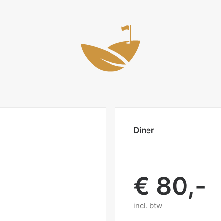
Diner
€ 80,-
incl. btw